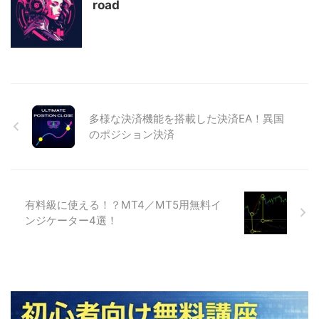
road
多様な決済機能を搭載した決済EA！異国
のポジション決済
有料級に使える！？MT4／MT5用無料イ
ンジケーター4選！