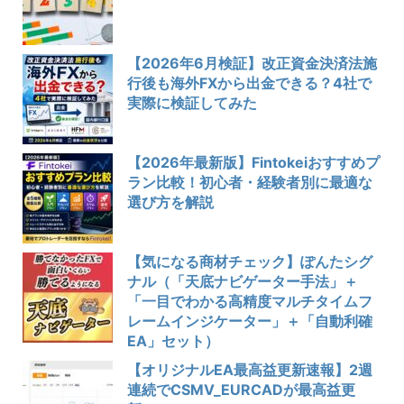
【2026年6月検証】改正資金決済法施
行後も海外FXから出金できる？4社で
実際に検証してみた
【2026年最新版】Fintokeiおすすめプ
ラン比較！初心者・経験者別に最適な
選び方を解説
【気になる商材チェック】ぽんたシグ
ナル（「天底ナビゲーター手法」＋
「一目でわかる高精度マルチタイムフ
レームインジケーター」＋「自動利確
EA」セット）
【オリジナルEA最高益更新速報】2週
連続でCSMV_EURCADが最高益更