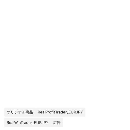
オリジナル商品
RealProfitTrader_EURJPY
RealWinTrader_EURJPY
広告