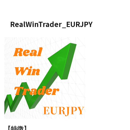
RealWinTrader_EURJPY
【特徴】