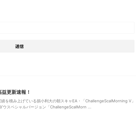
高益更新速報！
積み上げている損小利大の朝スキャEA・「ChallengeScalMorning V」
ペシャルバージョン「ChallengeScalMorn ...