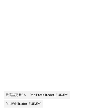
最高益更新EA
RealProfitTrader_EURJPY
RealWinTrader_EURJPY