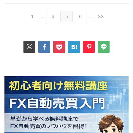
1
…
4
5
6
…
33