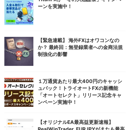
ーンを実施中！
【緊急連載】 海外FXはオワコンなの
か？ 最終回：無登録業者への金商法規
制強化の影響
１万通貨あたり最大400円のキャッシ
ュバック！トライオートFXの新機能
「オートセレクト」リリース記念キャ
ンペーン実施中！
【オリジナルEA最高益更新速報】
RealWinTrader_EURJPYがまたも最高