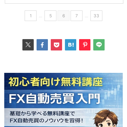
1
…
5
6
7
…
33