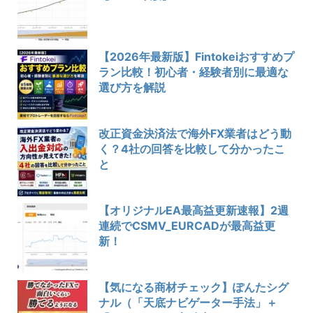
【2026年最新版】Fintokeiおすすめプ
ラン比較！初心者・経験者別に最適な
選び方を解説
改正資金決済法で海外FX業者はどう動
く？4社の回答を比較して分かったこ
と
【オリジナルEA最高益更新速報】2週
連続でCSMV_EURCADが最高益更
新！
【気になる商材チェック】ぽんたシグ
ナル（「天底ナビゲーター手法」＋