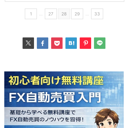
1
…
27
28
29
…
33