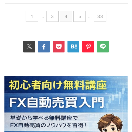
1
…
3
4
5
…
33