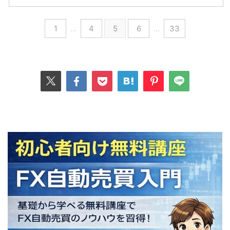
1
…
4
5
6
…
33