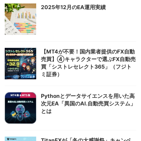
2025年12月のEA運用実績
【MT4が不要！国内業者提供のFX自動
売買】④キャラクターで選ぶFX自動売
買「シストレセレクト365」（フジト
ミ証券）
Pythonとデータサイエンスを用いた高
次元EA「異国のAI.自動売買システム」
とは
TitanFXが「冬の大感謝祭」キャンペ