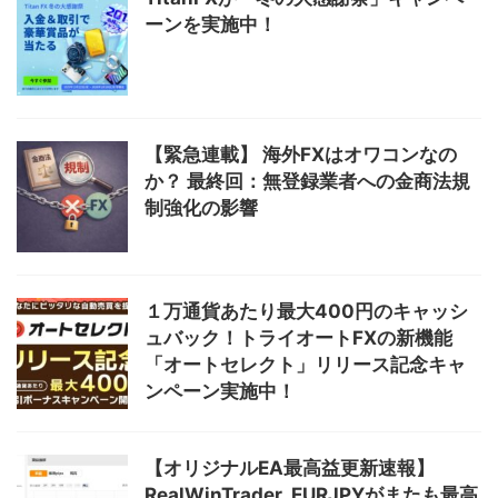
ーンを実施中！
【緊急連載】 海外FXはオワコンなの
か？ 最終回：無登録業者への金商法規
制強化の影響
１万通貨あたり最大400円のキャッシ
ュバック！トライオートFXの新機能
「オートセレクト」リリース記念キャ
ンペーン実施中！
【オリジナルEA最高益更新速報】
RealWinTrader_EURJPYがまたも最高