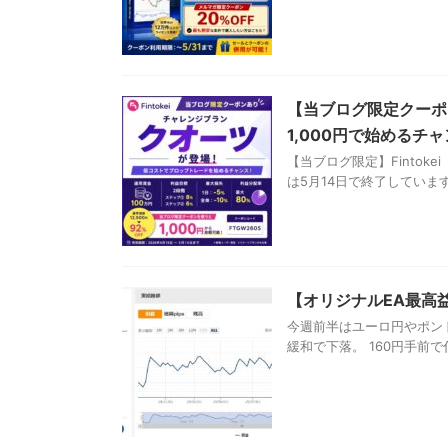
【当ブログ限定クーポン
1,000円で始めるチ
【当ブログ限定】Fintok
は5月14日で終了しています。
【オリジナルEA最高
今週前半はユーロ円やポン
緩和で下落。 160円手前で伸