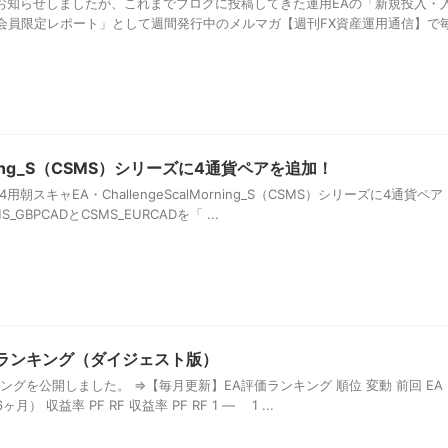
もお知らせしましたが、これまでブログに投稿してきた運用EAの「新規投入・
会員限定レポート」として週間発行中のメルマガ【週刊FX資産運用通信】で
Morning_S（CSMS）シリーズに4通貨ペアを追加！
4用朝スキャEA・ChallengeScalMorning_S（CSMS）シリーズに4通貨ペア
GBPCADとCSMS_EURCADを「 ...
価ランキング（ダイジェスト版）
キングを公開しました。 ⇒【毎月更新】EA評価ランキング 順位 変動 前回 EA
） 収益率 PF RF 収益率 PF RF 1 ― 1 ...