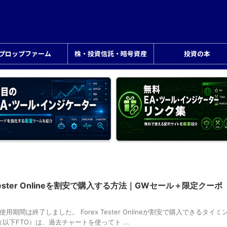
プロップファーム
株・投資信託・暗号資産
投資の本
Tester Onlineを割安で購入する方法｜GWセール＋限定クーポ
期間は終了しました。 Forex Tester Onlineが割安で購入できるタイミ
nline（以下FTO）は、過去チャートを使ってト ...