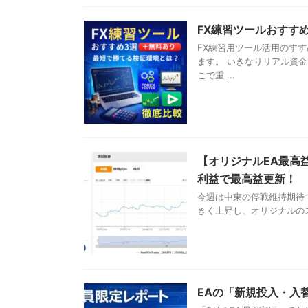
FX練習ツールおすす
FX練習用ツール活用のす
ます。 いきなりリアル資
こで重 ...
【オリジナルEA最高益
利益で最高益更新！
今週は中東の停戦維持期待
きく上昇し、オリジナルのスイングE
EAの「新規投入・入