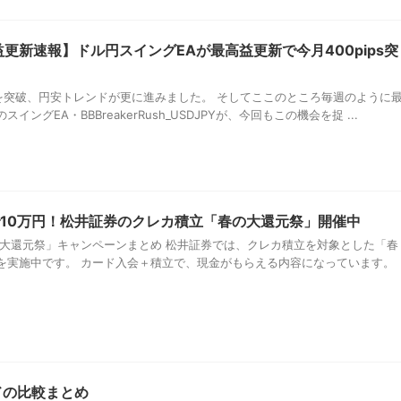
更新速報】ドル円スイングEAが最高益更新で今月400pips突
円を突破、円安トレンドが更に進みました。 そしてここのところ毎週のように
ングEA・BBBreakerRush_USDJPYが、今回もこの機会を捉 ...
選で10万円！松井証券のクレカ積立「春の大還元祭」開催中
の大還元祭」キャンペーンまとめ 松井証券では、クレカ積立を対象とした「春
を実施中です。 カード入会＋積立で、現金がもらえる内容になっています。
ドの比較まとめ