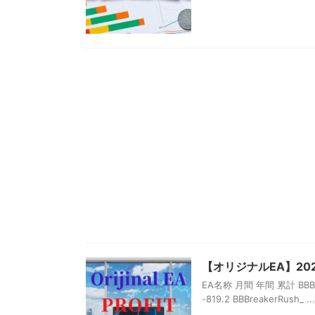
【オリジナルEA】20
EA名称 月間 年間 累計 BBBreak
-819.2 BBBreakerRush_ ...