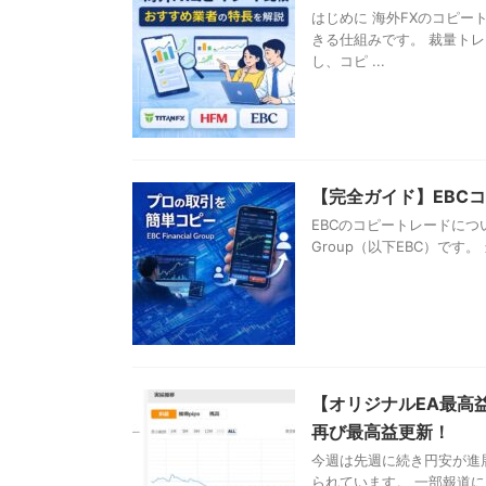
はじめに 海外FXのコピ
きる仕組みです。 裁量ト
し、コピ ...
【完全ガイド】EBC
EBCのコピートレードについて
Group（以下EBC）です
【オリジナルEA最高益更
再び最高益更新！
今週は先週に続き円安が進展
られています。 一部報道