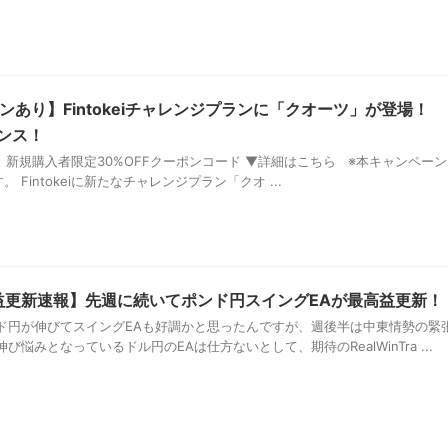
あり】Fintokeiチャレンジプランに「クオーツ」が登場！
ャンス！
ei 新規購入者限定30%OFFクーポンコード ▼詳細はこちら ※本キャンペーン
 Fintokeiに新たなチャレンジプラン「クオ ...
益更新速報】先週に続いてポンド円スイングEAが最高益更新！
ド円が伸びてスイングEAも好調かと思ったんですが、週後半は中東情勢の緊
び悩みとなっているドル円のEAは仕方ないとして、期待のRealWinTra ...