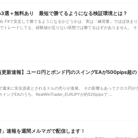
め3選＋無料あり 最短で勝てるようになる検証環境とは？
すめ FXで安定して勝てるようになるかどうかは、実は「練習量」でほぼ決まり
金でトレードしても、経験値が足りない状態では勝てるはずがありません。 そ
更新速報】ユーロ円とポンド円のスイングEAが500pips超の
で週末に安全資産とされるドルの売りが進展。 その影響もあってクロス円が
Aのうち、RealWinTrader_EURJPYが約520pipsで ...
替」速報を週間メルマガで配信します！