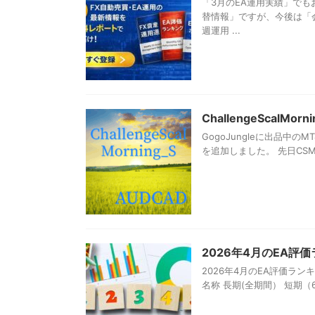
「3月のEA運用実績」で
替情報」ですが、今後は「
週運用 ...
ChallengeScal
GogoJungleに出品中のMT
を追加しました。 先日CSMS_
2026年4月のEA評
2026年4月のEA評価ラン
名称 長期(全期間） 短期（6ヶ月