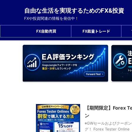
自由な生活を実現するためのFX&投資
FXや投資関連の情報を発信中！
FX自動売買
FX裁量トレード
【期間限定】Forex 
ン
※GWセールおよびクーポン使用
グ！ Forex Tester O