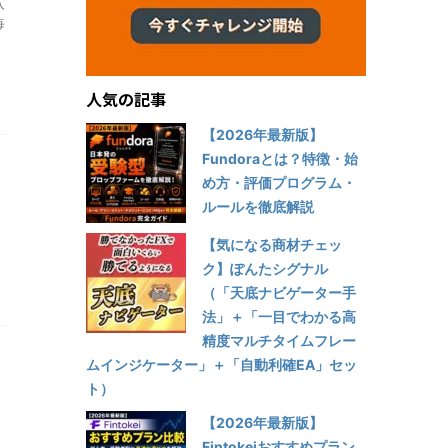
入
毎
人気の記事
【2026年最新版】
Fundoraとは？特徴・始
め方・評価プログラム・
ルールを徹底解説
【気になる商材チェッ
ク】ぽんたシグナル
（「天底ナビゲーター手
法」＋「一目でわかる高
精度マルチタイムフレー
ムインジケーター」＋「自動利確EA」セッ
ト）
【2026年最新版】
Fintokeiおすすめプラン