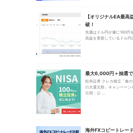
【オリジナルEA最高益
破！
先週はドル円が遂に160
高益を更新しているドル円のスイ
最大6,000円＋抽
松井証券 クレカ積立「春
の大還元祭」キャンペーン
引用：公 ...
海外FXコピートレー