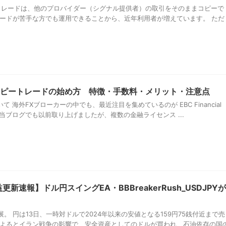
ートレードは、他のプロバイダー（シグナル提供者）の取引をそのままコピーで
レードが苦手な方でも運用できることから、近年利用者が増えています。 ただ
コピートレードの始め方 特徴・手数料・メリット・注意点
 海外FXブローカーの中でも、最近注目を集めているのが EBC Financial
。 当ブログでも以前取り上げましたが、複数の金融ライセンス ...
新速報】ドル円スイングEA・BBBreakerRush_USDJPYが
。 円は13日、一時対ドルで2024年以来の安値となる159円75銭付近まで売
によるとイラン戦争の影響で、安全資産としてのドルが買われ、石油依存の国