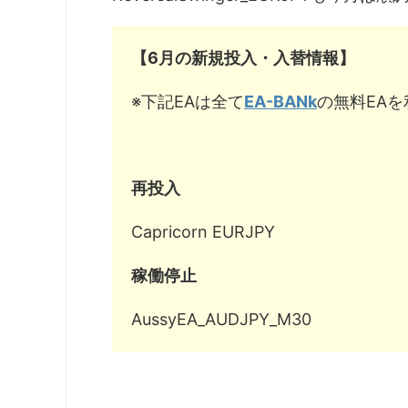
【6月の新規投入・入替情報】
※下記EAは全て
EA-BANk
の無料EA
再投入
Capricorn EURJPY
稼働停止
AussyEA_AUDJPY_M30