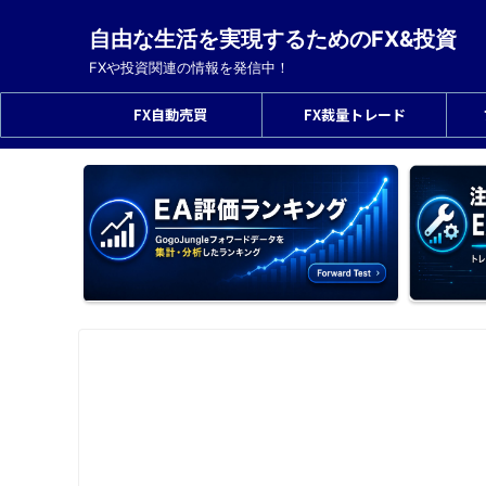
自由な生活を実現するためのFX&投資
FXや投資関連の情報を発信中！
FX自動売買
FX裁量トレード