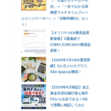
（「天底ナビゲーター手
法」＋「一目でわかる高
精度マルチタイムフレー
ムインジケーター」＋「自動利確EA」セッ
ト）
【オリジナルEA最高益更
新速報】2週連続で
CSMV_EURCADが最高益
更新！
【2026年7月のEA運用実
績】2か月ぶりのプラス、
580.5pipsを獲得！
【2026年6月検証】改正
資金決済法施行後も海外
FXから出金できる？4社
で実際に検証してみた