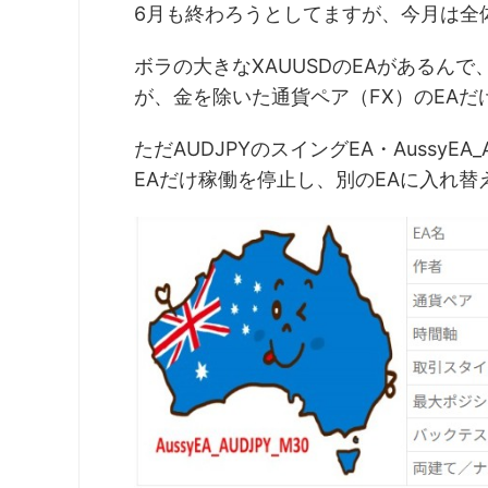
6月も終わろうとしてますが、今月は全
ボラの大きなXAUUSDのEAがあるん
が、金を除いた通貨ペア（FX）のEA
ただAUDJPYのスイングEA・AussyE
EAだけ稼働を停止し、別のEAに入れ替