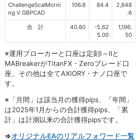
ChallengeScalMorni
106.8
84.4
2,848
ng V GBPCAD
.6
合 計
40.80
-5,62
1,196.
5.00
50
※運用ブローカーと口座は定刻Ⅰ～Ⅱと
MABreakerがTitanFX・Zeroブレード口
座、その他は全てAXIORY・ナノ口座で
す。
※「月間」は該当月の獲得pips、「年間」
は2025年1月からの合計獲得pips、「累
計」は計測以来の合計獲得pipsです。
⇒
オリジナルEAのリアルフォワード一覧