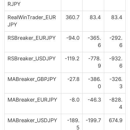
RJPY
RealWinTrader_EUR
360.7
83.4
83.4
JPY
RSBreaker_EURJPY
-94.0
-365.
-292.
6
6
RSBreaker_USDJPY
-119.2
-778.
-932.
9
6
MABreaker_GBPJPY
-27.8
-386.
-326.
0
3
MABreaker_EURJPY
-8.0
-46.3
-828.
4
MABreaker_USDJPY
-189.
-199.7
674.9
5