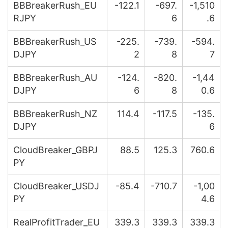
BBBreakerRush_EU
-122.1
-697.
-1,510
RJPY
6
.6
BBBreakerRush_US
-225.
-739.
-594.
DJPY
2
8
7
BBBreakerRush_AU
-124.
-820.
-1,44
DJPY
6
8
0.6
BBBreakerRush_NZ
114.4
-117.5
-135.
DJPY
6
CloudBreaker_GBPJ
88.5
125.3
760.6
PY
CloudBreaker_USDJ
-85.4
-710.7
-1,00
PY
4.6
RealProfitTrader_EU
339.3
339.3
339.3