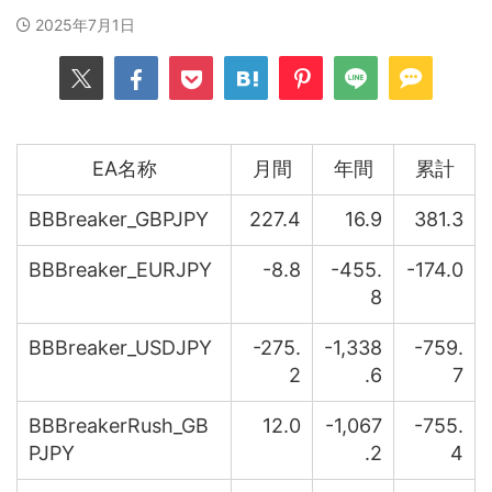
2025年7月1日
EA名称
月間
年間
累計
BBBreaker_GBPJPY
227.4
16.9
381.3
BBBreaker_EURJPY
-8.8
-455.
-174.0
8
BBBreaker_USDJPY
-275.
-1,338
-759.
2
.6
7
BBBreakerRush_GB
12.0
-1,067
-755.
PJPY
.2
4