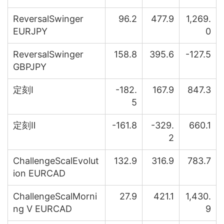
ReversalSwinger
96.2
477.9
1,269.
EURJPY
0
ReversalSwinger
158.8
395.6
-127.5
GBPJPY
定刻Ⅰ
-182.
167.9
847.3
5
定刻Ⅱ
-161.8
-329.
660.1
2
ChallengeScalEvolut
132.9
316.9
783.7
ion EURCAD
ChallengeScalMorni
27.9
421.1
1,430.
ng V EURCAD
9