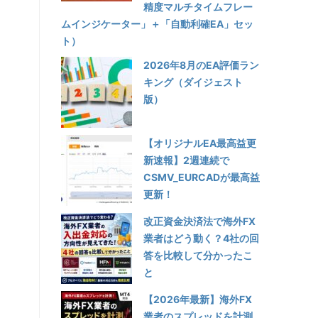
精度マルチタイムフレー
ムインジケーター」＋「自動利確EA」セッ
ト）
2026年8月のEA評価ラン
キング（ダイジェスト
版）
【オリジナルEA最高益更
新速報】2週連続で
CSMV_EURCADが最高益
更新！
改正資金決済法で海外FX
業者はどう動く？4社の回
答を比較して分かったこ
と
【2026年最新】海外FX
業者のスプレッドを計測