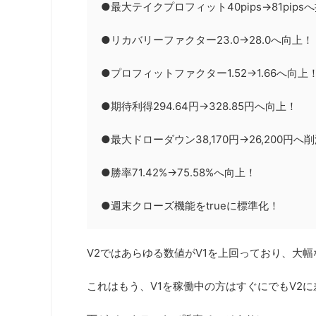
●最大テイクプロフィット40pips→81pips
●リカバリーファクター23.0→28.0へ向上！
●プロフィットファクター1.52→1.66へ向上
●期待利得294.64円→328.85円へ向上！
●最大ドローダウン38,170円→26,200円へ
●勝率71.42%→75.58%へ向上！
●週末クローズ機能をtrueに標準化！
V2ではあらゆる数値がV1を上回っており、大
これはもう、V1を稼働中の方はすぐにでもV2