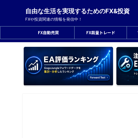
自由な生活を実現するためのFX&投資
FXや投資関連の情報を発信中！
FX自動売買
FX裁量トレード