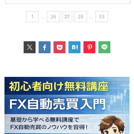
1
…
26
27
28
…
33