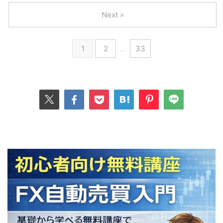
Next »
1
2
…
33