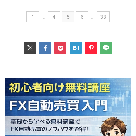
1
…
4
5
6
…
33