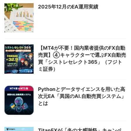
2025年12月のEA運用実績
【MT4が不要！国内業者提供のFX自動
売買】④キャラクターで選ぶFX自動売
買「シストレセレクト365」（フジト
ミ証券）
Pythonとデータサイエンスを用いた高
次元EA「異国のAI.自動売買システム」
とは
TitanFXが「冬の大感謝祭」キャンペ