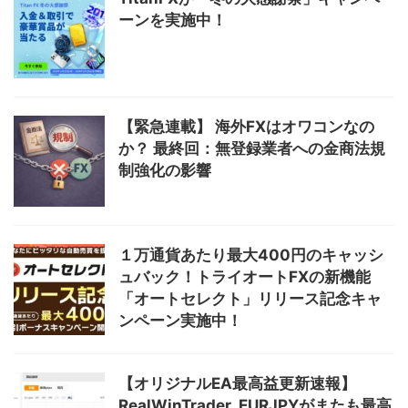
ーンを実施中！
【緊急連載】 海外FXはオワコンなの
か？ 最終回：無登録業者への金商法規
制強化の影響
１万通貨あたり最大400円のキャッシ
ュバック！トライオートFXの新機能
「オートセレクト」リリース記念キャ
ンペーン実施中！
【オリジナルEA最高益更新速報】
RealWinTrader_EURJPYがまたも最高