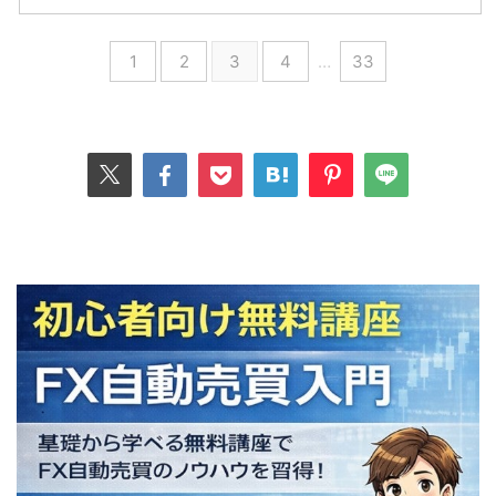
1
2
3
4
…
33