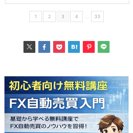
1
2
3
4
…
33