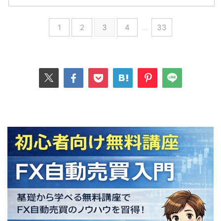
1
2
3
4
…
33