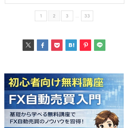
1
2
3
…
33