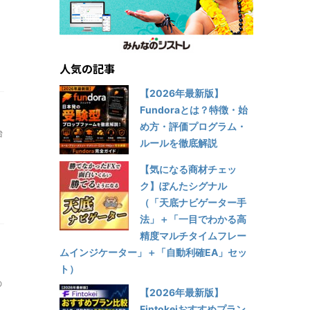
人気の記事
【2026年最新版】
Fundoraとは？特徴・始
め方・評価プログラム・
台
ルールを徹底解説
【気になる商材チェッ
ク】ぽんたシグナル
（「天底ナビゲーター手
法」＋「一目でわかる高
精度マルチタイムフレー
ムインジケーター」＋「自動利確EA」セッ
ト）
の
【2026年最新版】
Fintokeiおすすめプラン