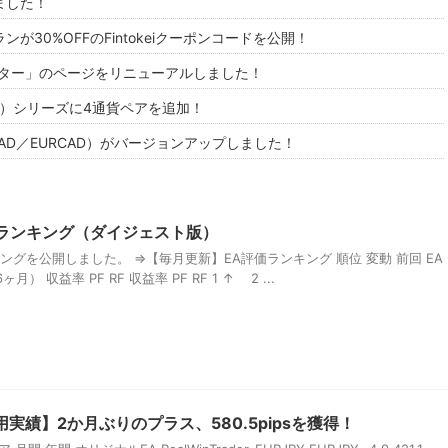
ました！
が30%OFFのFintokeiクーポンコードを公開！
ーター」のページをリニューアルしました！
S（CSMS）シリーズに4通貨ペアを追加！
S（GBPCAD／EURCAD）がバージョンアップしました！
価ランキング（ダイジェスト版）
キングを公開しました。 ⇒【毎月更新】EA評価ランキング 順位 変動 前回 EA
） 収益率 PF RF 収益率 PF RF 1 ↑ 2 ...
用実績】2か月ぶりのプラス、580.5pipsを獲得！