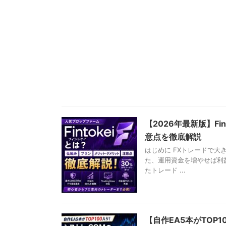
【2026年最新版】F
意点を徹底解説
はじめに FXトレードで
た、運用資金を増やせば利
たトレード ...
【自作EA5本がTOP