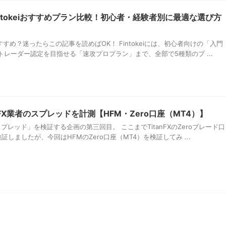
intokeiおすすめプラン比較！初心者・経験者別に最適な選び方
がおすすめ？迷ったらこの記事を読めばOK！ Fintokeiには、初心者向けの「入門
レーダー認定を目指せる「速攻プロプラン」まで、全部で5種類のプ ...
FX業者のスプレッドを計測【HFM・Zero口座（MT4）】
プレッド」を検証する企画の第三回目。 ここまでTitanFXのZeroブレード口
検証しましたが、今回はHFMのZero口座（MT4）を検証してみ ...