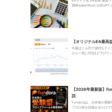
EAサイト名 EA名称 通貨ペア 月間
BBBreakerRush_USDJPY U
【オリジナルEA最高益
今週はドル円で強烈なナイア
から一気に5円ほど下げて一時
【2026年最新版】F
説
Fundoraは、日本発の
プロ口座を目指せるだけでなく、