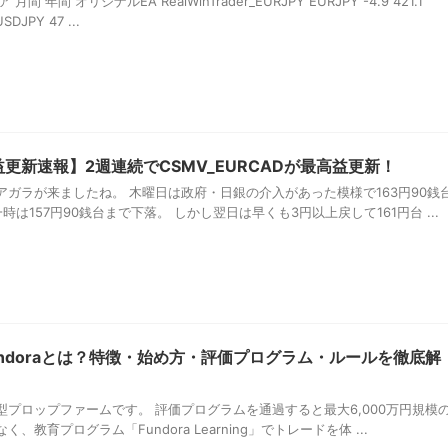
 年間 オリジナルEA RealWinTrader_EURJPY EURJPY -4.9 421.1
SDJPY 47 ...
更新速報】2週連続でCSMV_EURCADが最高益更新！
ガラが来ましたね。 木曜日は政府・日銀の介入があった模様で163円90銭
は157円90銭台まで下落。 しかし翌日は早くも3円以上戻して161円台 ...
undoraとは？特徴・始め方・評価プログラム・ルールを徹底解
受験型プロップファームです。 評価プログラムを通過すると最大6,000万円規模
教育プログラム「Fundora Learning」でトレードを体 ...