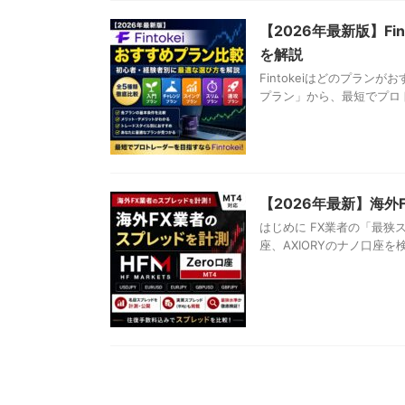
【2026年最新版】F
を解説
Fintokeiはどのプラン
プラン」から、最短でプロト
【2026年最新】海外
はじめに FX業者の「最狭ス
座、AXIORYのナノ口座を