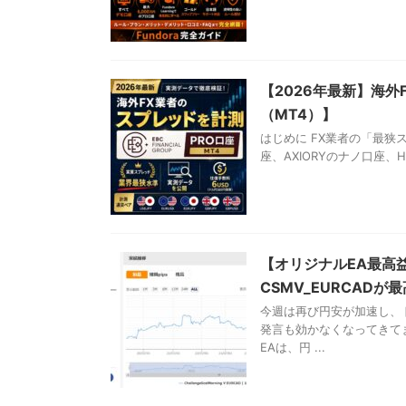
【2026年最新】海外FX
（MT4）】
はじめに FX業者の「最狭ス
座、AXIORYのナノ口座、H
【オリジナルEA最高
CSMV_EURCADが
今週は再び円安が加速し、
発言も効かなくなってきて
EAは、円 ...