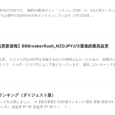
ERTACTIONです。 無料EA配布サイト「シストレ.COM」の「EA人気ランキン
でも公開中の自作EAが5本ランクインしています（7月13日現 ...
新速報】BBBreakerRush_NZDJPYが3週連続最高益更
上昇。 ただドル円は163円を突破するほどの材料はなかったためか、金曜日
ようで、ドル円・クロス円ともに下落となっています。 最近このパターンで
価ランキング（ダイジェスト版）
キングを公開しました。 ⇒【毎月更新】EA評価ランキング 順位 変動 前回 EA
） 収益率 PF RF 収益率 PF RF 1 ― 1 ...