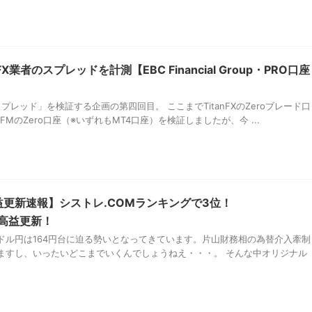
業者のスプレッドを計測【EBC Financial Group・PRO口座
プレッド」を検証する企画の第四回目。 ここまでTitanFXのZeroブレード口
FMのZero口座（※いずれもMT4口座）を検証しましたが、今 ...
益更新速報】シストレ.COMランキングで3位！
最高益更新！
ドル円は164円台に迫る勢いとなってきています。片山財務相の為替介入牽制
ますし、いったいどこまでいくんでしょうねえ・・・。 そんな中オリジナル