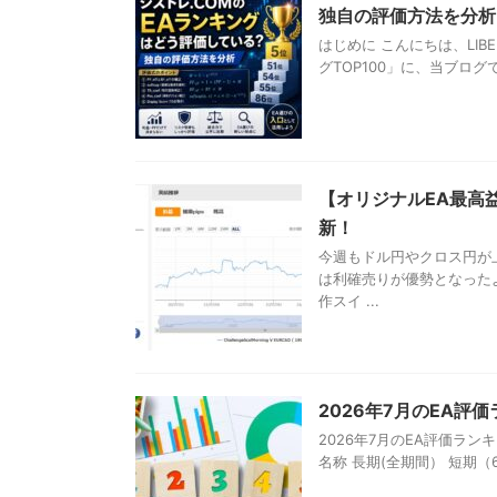
独自の評価方法を分析
はじめに こんにちは、LIB
グTOP100」に、当ブログ
【オリジナルEA最高益更
新！
今週もドル円やクロス円が
は利確売りが優勢となった
作スイ ...
2026年7月のEA評
2026年7月のEA評価ラン
名称 長期(全期間） 短期（6ヶ月