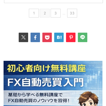
1
2
3
…
33