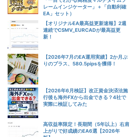
レームインジケーター」＋「自動利確
EA」セット）
【オリジナルEA最高益更新速報】2週
連続でCSMV_EURCADが最高益更
新！
【2026年7月のEA運用実績】2か月ぶ
りのプラス、580.5pipsを獲得！
【2026年6月検証】改正資金決済法施
行後も海外FXから出金できる？4社で
実際に検証してみた
高収益率限定！長期間（5年以上）右肩
上がりで好成績のEA6選【2026年