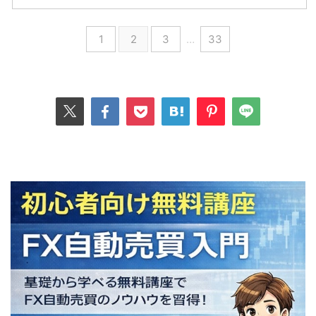
1
2
3
…
33