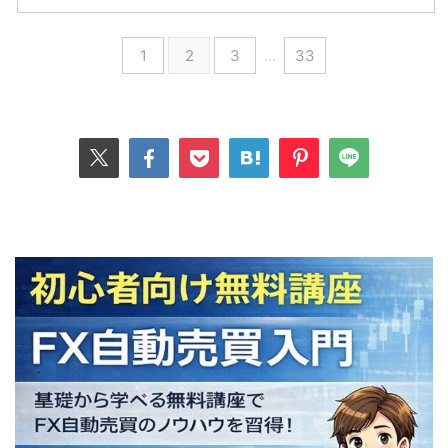
1
2
3
…
33