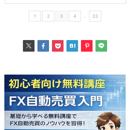
1
2
3
4
…
33