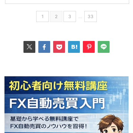
1
2
3
…
33