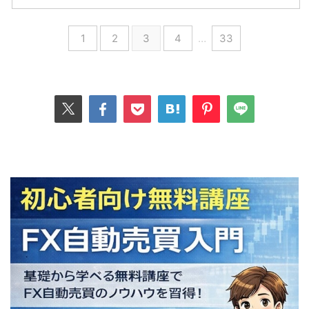
1
2
3
4
…
33