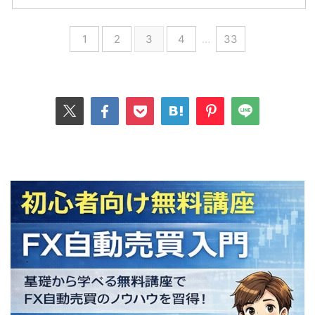
1
2
3
4
…
33