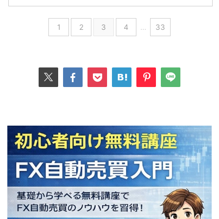
1
2
3
4
…
33